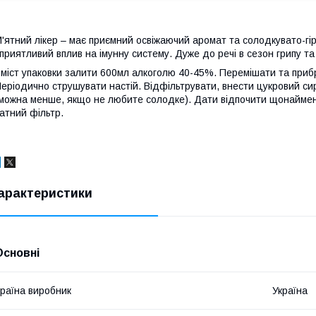
'ятний лікер – має приємний освіжаючий аромат та солодкувато-гі
приятливий вплив на імунну систему. Дуже до речі в сезон грипу та
міст упаковки залити 600мл алкоголю 40-45%. Перемішати та прибр
еріодично струшувати настій. Відфільтрувати, внести цукровий сир
можна менше, якщо не любите солодке). Дати відпочити щонайменше
атний фільтр.
арактеристики
Основні
раїна виробник
Україна