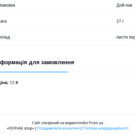
паковка
Дой-пак
ага
27 г
Склад
листя пе
нформація для замовлення
іна:
72 ₴
Сайт створений на маркетплейсі
Prom.ua
«PERVAK shop» |
Поскаржитися на контент
|
Політика конфіденційності