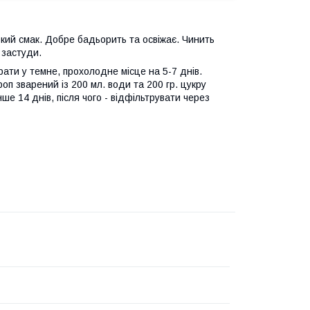
ркий смак. Добре бадьорить та освіжає. Чинить
 застуди.
ати у темне, прохолодне місце на 5-7 днів.
оп зварений із 200 мл. води та 200 гр. цукру
 14 днів, після чого - відфільтрувати через