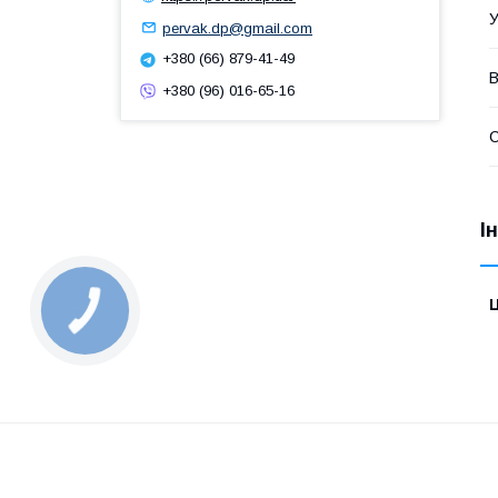
У
pervak.dp@gmail.com
+380 (66) 879-41-49
В
+380 (96) 016-65-16
І
Ц
КНОПКА
ЗВ'ЯЗКУ