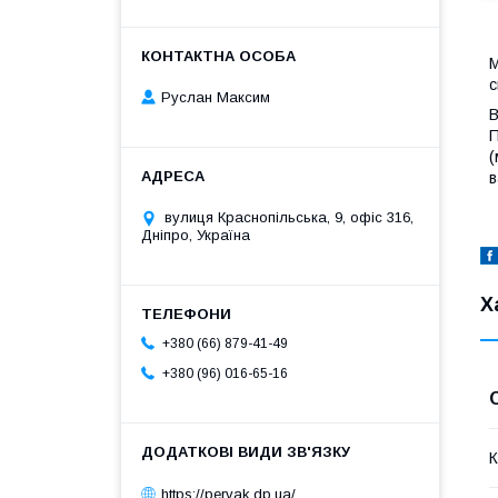
М
с
Руслан Максим
В
П
(
в
вулиця Краснопільська, 9, офіс 316,
Дніпро, Україна
Х
+380 (66) 879-41-49
+380 (96) 016-65-16
К
https://pervak.dp.ua/