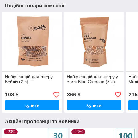
Подібні товари компанії
Набір спецій для лікеру
Набір спецій для лікеру у
Набі
Бейліз (2 л)
стилі Blue Curacao (3 л)
Малі
108
366
215
₴
₴
Купити
Купити
Акційні пропозиції та новинки
–20%
–20%