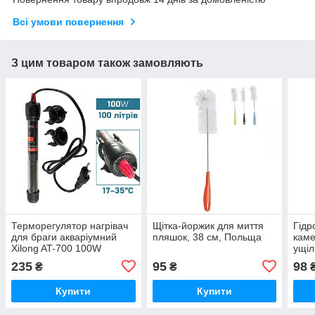
Всі умови повернення
З цим товаром також замовляють
Терморегулятор нагрівач
Щітка-йоржик для миття
Гідр
для браги акваріумний
пляшок, 38 см, Польща
каме
Xilong AT-700 100W
ущіл
235
95
98
₴
₴
Купити
Купити