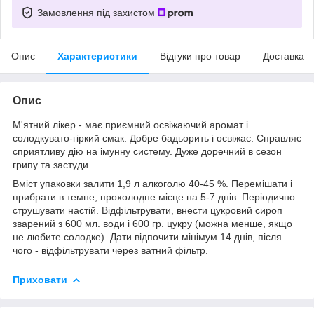
Замовлення під захистом
Опис
Характеристики
Відгуки про товар
Доставка
Опис
М'ятний лікер - має приємний освіжаючий аромат і
солодкувато-гіркий смак. Добре бадьорить і освіжає. Справляє
сприятливу дію на імунну систему. Дуже доречний в сезон
грипу та застуди.
Вміст упаковки залити 1,9 л алкоголю 40-45 %. Перемішати і
прибрати в темне, прохолодне місце на 5-7 днів. Періодично
струшувати настій. Відфільтрувати, внести цукровий сироп
зварений з 600 мл. води і 600 гр. цукру (можна менше, якщо
не любите солодке). Дати відпочити мінімум 14 днів, після
чого - відфільтрувати через ватний фільтр.
Приховати