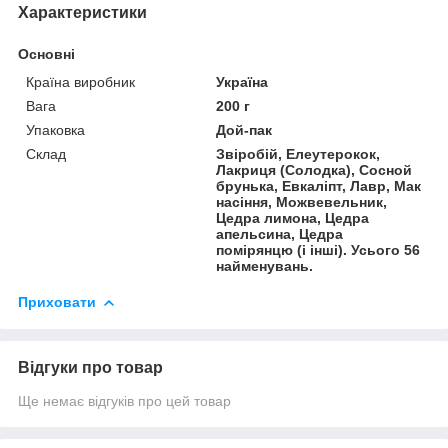
Характеристики
Основні
Країна виробник
Україна
Вага
200 г
Упаковка
Дой-пак
Склад
Звіробій, Елеутерокок,
Лакриця (Солодка), Сосной
брунька, Евкаліпт, Лавр, Мак
насіння, Можвевельник,
Цедра лимона, Цедра
апельсина, Цедра
помірянцю (і інші). Усього 56
найменувань.
Приховати
Відгуки про товар
Ще немає відгуків про цей товар