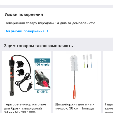
Умови повернення
Повернення товару впродовж 14 днів за домовленістю
Всі умови повернення
З цим товаром також замовляють
Терморегулятор нагрівач
Щітка-йоржик для миття
Гідр
для браги акваріумний
пляшок, 38 см, Польща
каме
Xilong AT-700 100W
ущіл