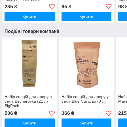
235
95
98
₴
₴
Купити
Купити
Подібні товари компанії
Набір спецій для лікеру в
Набір спецій для лікеру у
Набі
стилі Becherovka (21 л)
стилі Blue Curacao (3 л)
Малі
BigPack
506
366
215
₴
₴
Купити
Купити