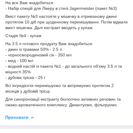
На все Вам знадобиться:
- Набір спецій для Лікеру в стилі Jagermeister (пакет №3)
Вміст пакету №3 настояти у мішечку в отриманому джині
протягом 10 діб при щоденному перемішуванні. Потім віджати
вміст мішечка. Далі екстракт вводять у купаж.
Стадія №4 - купаж
На 3.5 л готового продукту Вам знадобиться:
- джин із травами 50% - 2.5 л
- чорносмородиновий сік - 350 мл
- мед - 100 мл
- водний настій із пакета №1 - до загального об'єму 3.5 л та
міцності 35%
- дубова тріска - 25 г
Всі інгредієнти перемішуємо та витримуємо протягом 2
місяців у дубовій трісці.
Для синхронізації екстракту біологічно активних речовин та
смако-ароматичного комплексу. Декантуємо, фільтруємо.
Приховати