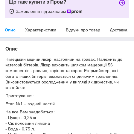
Що таке купити з Пром?
Замовлення під захистом
Опис
Характеристики
Відгуки про товар
Доставка
Опис
Німецький міцний лікер, настояний на травах. Належить до
категорії біттерів. Лікер виходить шляхом мацерації 56
компонентів - рослин, коріння та корок. Егермейстер, як і
багато інших біттерів, вважається сприяючим травленню.
Використовується охолодженим у вигляді як дижестив, чи
коктейлях.
Приготування:
Етап №1 – водний настій
На все Вам знадобиться:
- Цукор - 0,25 кг.
- Сік половини лимона
- Вода - 0,75 л.