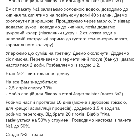
- Набір спецій для Лікеру в стилі Jagermeister (пакет №1)
Вміст пакету №1 заливаємо холодною водою, доводимо до
кипіння та кип'ятимо на повільному вогні 40 хвилин. Даємо
охолонути під кришкою. Проціджуємо через марлю. У відвар
додаємо цукор і доводимо до кипіння, потім додаємо
цукровий колер (півсклянки цукру + 2 ст. ложки води в
невеликій каструльці варимо до густого темно-коричневого,
карамельного кольору).
Упарюємо цю суміш на третину. Даємо охолонути. Додаємо
сік лимона. Переливаємо в герметичний посуд (банку) і даємо
настоятися 2 доби. Розбавляємо із водою 1:2.
Етап №2 - виготовлення джину
На все Вам знадобиться:
- 2,5 літрів спирту 70%
- Набір спецій для Лікеру в стилі Jagermeister (пакет №2)
Робимо настій протягом 10 днів (можна з дубовою тріскою,
для кращої асиміляції процесів), додаємо 1.5 л води та
робимо перегонку. Відібрати 20 г голів. Відбір "тіла"
закінчується на 50% у струмені. Розводимо настоєм із пакета
№1 до 50%.
Стадія №3 - трави