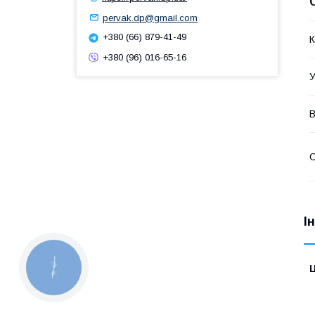
pervak.dp@gmail.com
+380 (66) 879-41-49
К
+380 (96) 016-65-16
У
В
І
Ц
КНОПКА
ЗВ'ЯЗКУ