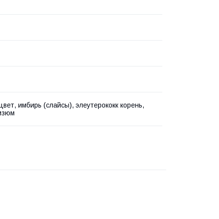
цвет, имбирь (слайсы), элеутерококк корень,
изюм