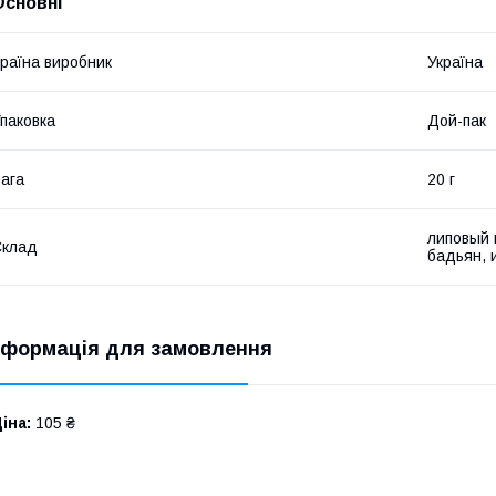
Основні
раїна виробник
Україна
паковка
Дой-пак
ага
20 г
липовый 
Склад
бадьян, 
нформація для замовлення
іна:
105 ₴