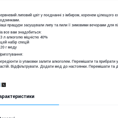
ервневий липовий цвіт у поєднанні з імбиром, коренем цілющого 
одзинками.
аші пращури засушували липу та пили її зимовими вечорами для пі
а все вам знадобиться:
 3 л алкоголю міцністю 40%
 цей набір спецій
 20 г меду
риготування:
нгредієнти із упаковки залити алкоголем. Перемішати та прибрати 
астій. Відфільтрувати. Додати мед до настоянки. Перемішати та д
арактеристики