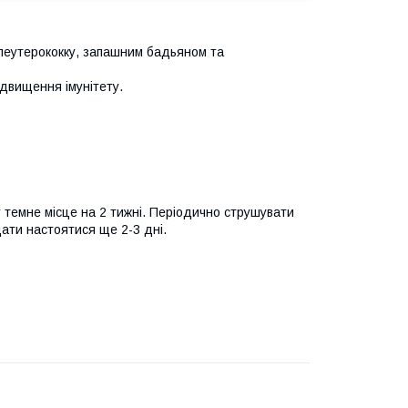
елеутерококку, запашним бадьяном та
двищення імунітету.
у темне місце на 2 тижні. Періодично струшувати
ати настоятися ще 2-3 дні.