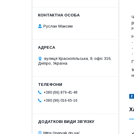
Ч
р
Руслан Максим
Н
Н
-
-
-
вулиця Краснопільська, 9, офіс 316,
П
Дніпро, Україна
І
н
+380 (66) 879-41-49
+380 (96) 016-65-16
Х
https://pervak.dp.ua/