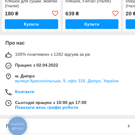
пляшок для сушки, жовтий
пляшок, Ferrari (Італія)
обку
(Італія)
(Італ
180
639
20
₴
₴
Купити
Купити
Про нас
100% позитивних з 1282 відгуків за рік
Працює з 02.04.2022
м. Дніпро
вулиця Краснопільська, 9, офіс 316, Дніпро, Україна
Контакти
Сьогодні працює з 10:00 до 17:00
Показати весь графік роботи
КНОПКА
Про нас
ЗВ'ЯЗКУ