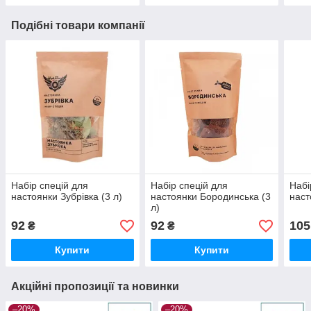
Подібні товари компанії
Набір спецій для
Набір спецій для
Набі
настоянки Зубрівка (3 л)
настоянки Бородинська (3
наст
л)
92
92
105
₴
₴
Купити
Купити
Акційні пропозиції та новинки
–20%
–20%