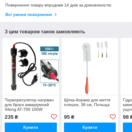
Повернення товару впродовж 14 днів за домовленістю
Всі умови повернення
З цим товаром також замовляють
Терморегулятор нагрівач
Щітка-йоржик для миття
Гідр
для браги акваріумний
пляшок, 38 см, Польща
каме
Xilong AT-700 100W
ущіл
235
95
98
₴
₴
Купити
Купити