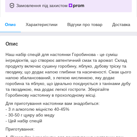
Замовлення під захистом
Опис
Характеристики
Відгуки про товар
Доставка
Опис
Наш набір спецій для настоянки Горобинова - це суміш
інгредієнтів, що створює автентичний смак та аромат. Склад
продукту включає сушену горобину, яблуко, дубову тріску та
гвоздику, що додає напою глибини та насиченості. Смак цього
напою збалансований, з легкою кислинкою, яку додає
горобина та яблуко, що ідеально поєднується з танінами дубу
та гвоздикою, яка додає легкої гостроти. Зберігайте
Горобинову настоянку в прохолодному місці.
Для приготування настоянки вам знадобиться:
- 3 л алкоголю міцністю 40-45%
- 30-50 г цукру або меду
- Цей набір спецій
Приготування: