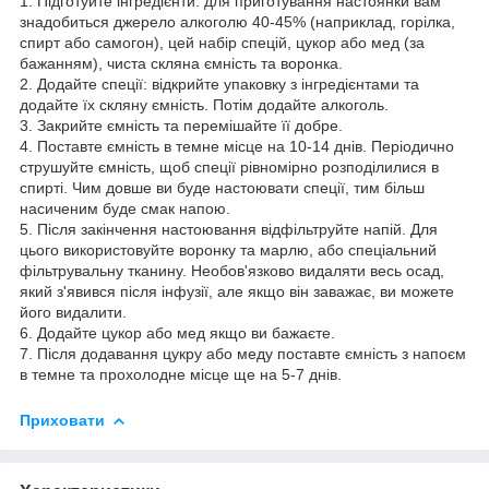
1. Підготуйте інгредієнти: для приготування настоянки вам
знадобиться джерело алкоголю 40-45% (наприклад, горілка,
спирт або самогон), цей набір спецій, цукор або мед (за
бажанням), чиста скляна ємність та воронка.
2. Додайте спеції: відкрийте упаковку з інгредієнтами та
додайте їх скляну ємність. Потім додайте алкоголь.
3. Закрийте ємність та перемішайте її добре.
4. Поставте ємність в темне місце на 10-14 днів. Періодично
струшуйте ємність, щоб спеції рівномірно розподілилися в
спирті. Чим довше ви буде настоювати спеції, тим більш
насиченим буде смак напою.
5. Після закінчення настоювання відфільтруйте напій. Для
цього використовуйте воронку та марлю, або спеціальний
фільтрувальну тканину. Необов'язково видаляти весь осад,
який з'явився після інфузії, але якщо він заважає, ви можете
його видалити.
6. Додайте цукор або мед якщо ви бажаєте.
7. Після додавання цукру або меду поставте ємність з напоєм
в темне та прохолодне місце ще на 5-7 днів.
Приховати