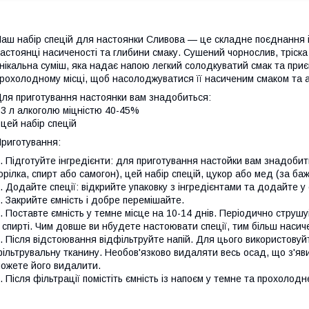
аш набір спецій для настоянки Сливова — це складне поєднання 
астоянці насиченості та глибини смаку. Сушений чорнослив, тріска 
нікальна суміш, яка надає напою легкий солодкуватий смак та при
рохолодному місці, щоб насолоджуватися її насиченим смаком та а
ля приготування настоянки вам знадобиться:
 3 л алкоголю міцністю 40-45%
 цей набір спецій
риготування:
. Підготуйте інгредієнти: для приготування настойки вам знадоб
орілка, спирт або самогон), цей набір спецій, цукор або мед (за баж
. Додайте спеції: відкрийте упаковку з інгредієнтами та додайте у
. Закрийте ємність і добре перемішайте.
. Поставте ємність у темне місце на 10-14 днів. Періодично струшу
 спирті. Чим довше ви нбудете настоювати спеції, тим більш наси
. Після відстоювання відфільтруйте напій. Для цього використову
ільтрувальну тканину. Необов'язково видаляти весь осад, що з'явив
ожете його видалити.
. Після фільтрації помістіть ємність із напоєм у темне та прохолодн