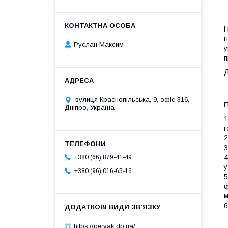
Н
н
Руслан Максим
у
п
Д
-
-
вулиця Краснопільська, 9, офіс 316,
П
Дніпро, Україна
1
г
2
3
4
+380 (66) 879-41-49
у
+380 (96) 016-65-16
5
ф
м
6
https://pervak.dp.ua/