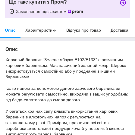
Що таке купити з Пром?
Замовлення під захистом
Опис
Характеристики
Відгуки про товар
Доставка
Опис
Харчовий барвник "Зелене яблуко E102/E133" є розчинним
харчовим барвником. Має насичений зелений колір. Широко
використовується самостійно або у поєднанні з іншими
барвниками.
Колір напою за допомогою даного харчового барвника ви
можете регулювати самостійно, виходячи з ваших уподобань:
від блідо-салатового до смарагдового.
У багатьох країнах світу кількість використання харчових
барвників в алкогольних напоях регулюється на
законодавчому рівні. Приміром, практично всі світові
виробники алкогольної продукції хоча б у невеликій кількості
використовують харчові барвники.