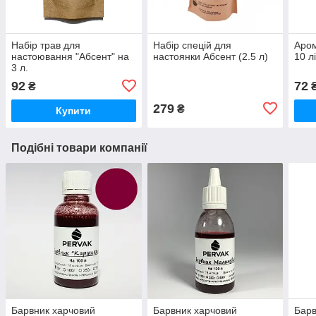
Набір трав для
Набір спецій для
Аром
настоювання "Абсент" на
настоянки Абсент (2.5 л)
10 л
3 л.
92
72
₴
279
₴
Купити
Подібні товари компанії
Барвник харчовий
Барвник харчовий
Барв