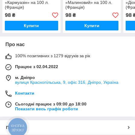
«Кармуазін» на 100 л.
«Малиновий» на 100 л.
«Діо
(Франція)
(Франція)
(Фра
98
98
98
₴
₴
Купити
Купити
Про нас
100% позитивних з 1279 відгуків за рік
Працює з 02.04.2022
м. Дніпро
вулиця Краснопільська, 9, офіс 316, Дніпро, Україна
Контакти
Сьогодні працює з 09:00 до 18:00
Показати весь графік роботи
КНОПКА
Про нас
ЗВ'ЯЗКУ