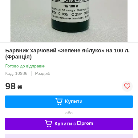
Барвник харчовий «Зелене яблуко» на 100 л.
(Франція)
Готово до відправки
Код: 10986
Роздріб
98
₴
Купити
або
Купити з