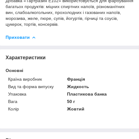
Добавка «Тартразин E102» використовується для фарбування
багатьох продуктів: міцних спиртних напоїв, різноманітних
вин, слабоалкогольних, прохолодних і газованих напоїв,
морозива, желе, пюре, супів, йогуртів, гірчиці та соусів,
цукерок, тортів, консервів.
Приховати
Характеристики
Основні
Країна виробник
Франція
Вид та форма випуску
Жидкость
Упаковка
Пластикова банка
Вага
50 г
Колір
Жовтий