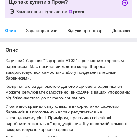
Що таке купити з Пром?
Замовлення під захистом
Опис
Характеристики
Відгуки про товар
Доставка
Опис
Харчовий барвник "Тартразін E102" є розчинним харчовим
барвником. Має насичений жовтий колір. Широко
використовується самостійно або у поєднанні з іншими
барвниками.
Колір напою за допомогою даного харчового барвника ви
можете регулювати самостійно, виходячи з ваших уподобань:
від блідо-жовтого до яскраво-сонячного.
У багатьох країнах світу кількість використання харчових
барвників в алкогольних напоях регулюється на
законодавчому рівні. Приміром, практично всі світові
виробники алкогольної продукції хоча б у невеликій кількості
використовують харчові барвники.