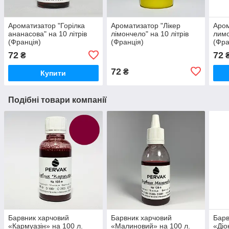
Ароматизатор "Горілка
Ароматизатор "Лікер
Аром
ананасова" на 10 літрів
лімончело" на 10 літрів
лимо
(Франція)
(Франція)
(Фра
72
72
₴
72
₴
Купити
Подібні товари компанії
Барвник харчовий
Барвник харчовий
Барв
«Кармуазін» на 100 л.
«Малиновий» на 100 л.
«Діо