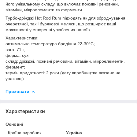
його унікальному складу, що включає поживні речовини,
вітаміни, мікроелементи та ферменти.
Турбо-дріжджі Hot Rod Rum підходять як для зброджування
очеретяної, так і бурякової меляси, що розширює ваші
можливості у створенні улюблених напоїв.
Характеристики:
оптимальна температура бродіння 22-30°C;
вага: 71 г;
форма: сухі;
склад: дріжджі, поживні речовини, вітаміни, мікроелементи,
фермент;
термін придатності: 2 роки (дату виробництва вказано на
упаковці).
Приховати
Характеристики
Основні
Країна виробник
Україна