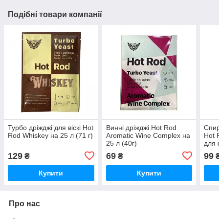
Подібні товари компанії
Турбо дріжджі для віскі Hot
Винні дріжджі Hot Rod
Спир
Rod Whiskey на 25 л (71 г)
Aromatic Wine Complex на
Hot 
25 л (40г)
для 
129
69
99
₴
₴
Купити
Купити
Про нас