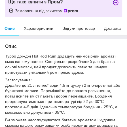
Що таке купити з Пром?
Замовлення під захистом
Опис
Характеристики
Відгуки про товар
Доставка
Опис
Турбо дріжджі Hot Rod Rum додадуть неймовірний аромат і
смак вашому напою. Спеціально розроблений для браг на
основі меляси, цей продукт дозволить легко та швидко
приготувати унікальний ром прямо вдома.
Застосування:
Додайте до 21 л теплої води 4.5 кг цукру і 2 кг очеретяної або
бурякової меляси. Перемішайте до повного розчинення,
потім всипте вміст пакета і добре перемішайте. Бродіння
продовжуватиметься при температурі від 22 до 30°С
протягом 4-5 днів. Ідеальна температура бродіння - 25°С, а
максимально допустима - 35°С.
Ви зможете насолоджуватися багатим ароматом і чудовим
смаком вашого рому завдяки особливому штаму дріжджів та