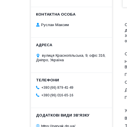
О
Руслан Максим
д
з
о
С
вулиця Краснопільська, 9, офіс 316,
Дніпро, Україна
Н
В
П
О
+380 (66) 879-41-49
Д
+380 (96) 016-65-16
П
У
В
Т
https://pervak.dp.ua/