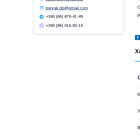
О
pervak.dp@gmail.com
Р
+380 (66) 879-41-49
+380 (96) 016-65-16
Х
К
У
В