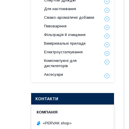
Спиртові дріжджі
Для настоювання
Смако-ароматичні добавки
Пивоваріння
Фільтрація й очищення
Вимірювальні прилади
Електроустаткування
Комплектуючі для
дистиляторів
Аксесуари
КОНТАКТИ
«PERVAK shop»