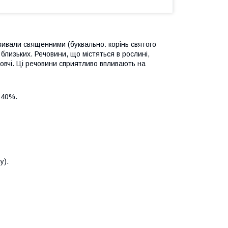
азивали священними (буквально: корінь святого
 близьких. Речовини, що містяться в рослині,
овчі. Ці речовини сприятливо впливають на
ю 40%.
у).