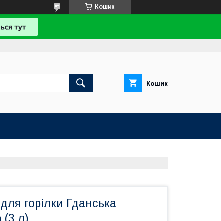
Кошик
Кошик
 для горілки Гданська
 (3 л)