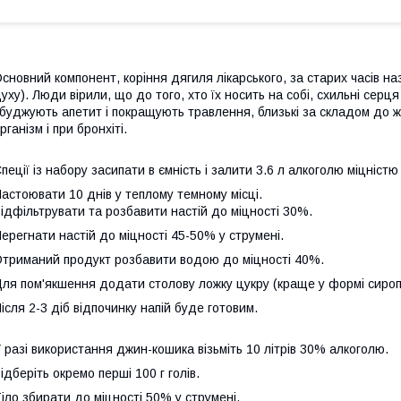
сновний компонент, коріння дягиля лікарського, за старих часів н
уху). Люди вірили, що до того, хто їх носить на собі, схильні серця
буджують апетит і покращують травлення, близькі за складом до ж
рганізм і при бронхіті.
пеції із набору засипати в ємність і залити 3.6 л алкоголю міцніст
астоювати 10 днів у теплому темному місці.
ідфільтрувати та розбавити настій до міцності 30%.
ерегнати настій до міцності 45-50% у струмені.
триманий продукт розбавити водою до міцності 40%.
ля пом'якшення додати столову ложку цукру (краще у формі сироп
ісля 2-3 діб відпочинку напій буде готовим.
 разі використання джин-кошика візьміть 10 літрів 30% алкоголю.
ідберіть окремо перші 100 г голів.
іло збирати до міцності 50% у струмені.