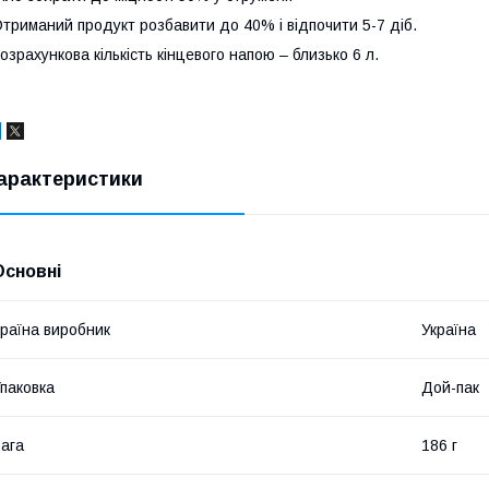
триманий продукт розбавити до 40% і відпочити 5-7 діб.
озрахункова кількість кінцевого напою – близько 6 л.
арактеристики
Основні
раїна виробник
Україна
паковка
Дой-пак
ага
186 г