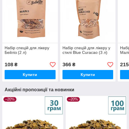
Набір спецій для лікеру
Набір спецій для лікеру у
Набі
Бейліз (2 л)
стилі Blue Curacao (3 л)
Малі
108
366
215
₴
₴
Купити
Купити
Акційні пропозиції та новинки
–20%
–20%