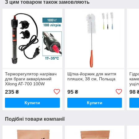
З цим товаром також замовляють
Терморегулятор нагрівач
Щітка-йоржик для миття
Гідр
для браги акваріумний
пляшок, 38 см, Польща
каме
Xilong AT-700 100W
ущіл
235
95
98
₴
₴
Купити
Купити
Подібні товари компанії