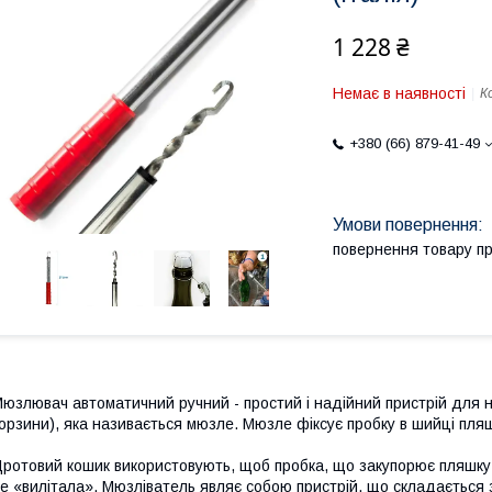
1 228 ₴
Немає в наявності
К
+380 (66) 879-41-49
повернення товару п
юзлювач автоматичний ручний - простий і надійний пристрій для 
орзини), яка називається мюзле. Мюзле фіксує пробку в шийці пля
ротовий кошик використовують, щоб пробка, що закупорює пляшку 
е «вилітала». Мюзліватель являє собою пристрій, що складається з