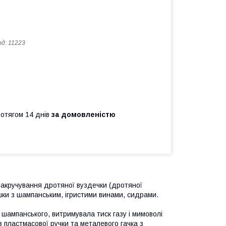
од:
11223
ротягом 14 днів
за домовленістю
накручування дротяної вуздечки (дротяної
шки з шампанським, ігристими винами, сидрами.
шампанського, витримувала тиск газу і мимоволі
 пластмасової ручки та металевого гачка з