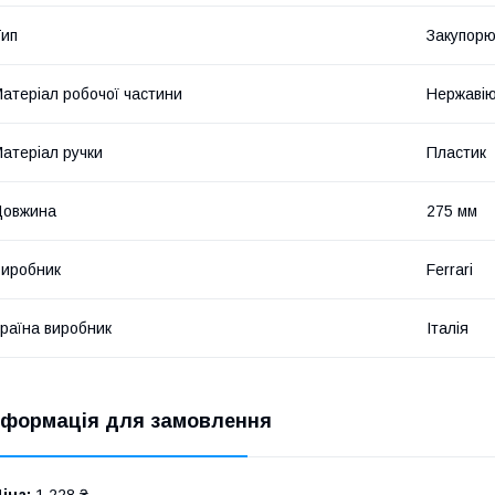
ип
Закупорю
атеріал робочої частини
Нержавію
атеріал ручки
Пластик
Довжина
275 мм
иробник
Ferrari
раїна виробник
Італія
нформація для замовлення