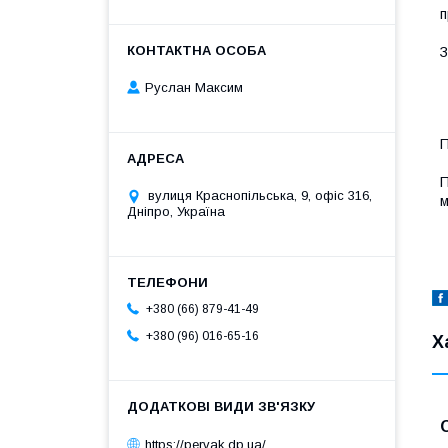
п
З
Руслан Максим
П
П
вулиця Краснопільська, 9, офіс 316,
м
Дніпро, Україна
+380 (66) 879-41-49
+380 (96) 016-65-16
Х
https://pervak.dp.ua/