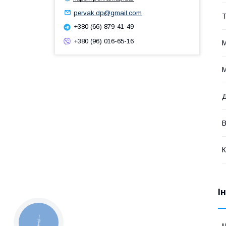
pervak.dp@gmail.com
Т
+380 (66) 879-41-49
+380 (96) 016-65-16
М
М
В
К
І
КНОПКА
ЗВ'ЯЗКУ