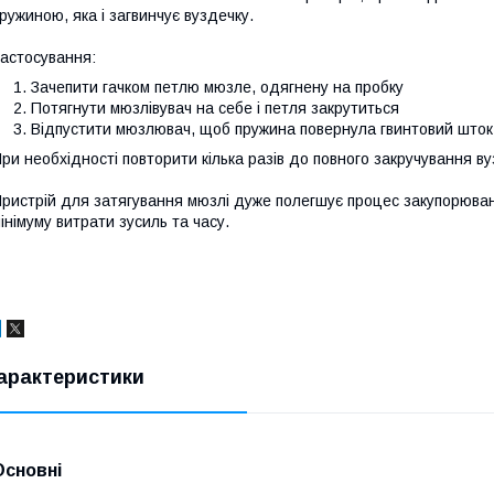
ружиною, яка і загвинчує вуздечку.
астосування:
Зачепити гачком петлю мюзле, одягнену на пробку
Потягнути мюзлівувач на себе і петля закрутиться
Відпустити мюзлювач, щоб пружина повернула гвинтовий шток
ри необхідності повторити кілька разів до повного закручування в
ристрій для затягування мюзлі дуже полегшує процес закупорюван
інімуму витрати зусиль та часу.
арактеристики
Основні