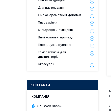
Спиртові дріжджі
Для настоювання
Смако-ароматичні добавки
Пивоваріння
Фільтрація й очищення
Вимірювальні прилади
Електроустаткування
Комплектуючі для
дистиляторів
Аксесуари
КОНТАКТИ
М
к
Д
«PERVAK shop»
н