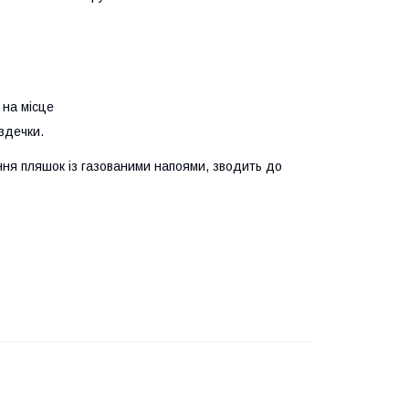
 на місце
уздечки.
ня пляшок із газованими напоями, зводить до