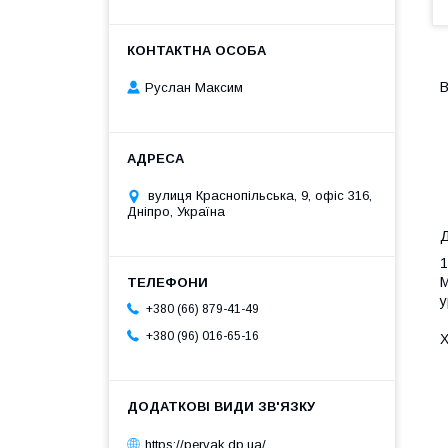
В
Руслан Максим
вулиця Краснопільська, 9, офіс 316,
Дніпро, Україна
Д
1
М
у
+380 (66) 879-41-49
+380 (96) 016-65-16
Х
https://pervak.dp.ua/