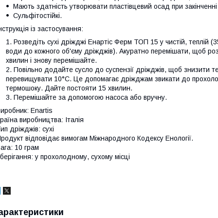
Мають здатність утворювати пластівцевий осад при закінченні
Сульфітостійкі.
нструкція із застосування:
Розведіть сухі дріжджі Енартіс Ферм ТОП 15 у чистій, теплій (35
води до кожного об'єму дріжджів). Акуратно перемішати, щоб ро
хвилин і знову перемішайте.
Повільно додайте сусло до суспензії дріжджів, щоб знизити 
перевищувати 10°C. Це допомагає дріжджам звикати до прохоло
термошоку. Дайте постояти 15 хвилин.
Перемішайте за допомогою насоса або вручну.
иробник: Enartis
раїна виробництва: Італія
ип дріжджів: сухі
родукт відповідає вимогам Міжнародного Кодексу Енології.
ага: 10 грам
берігання: у прохолодному, сухому місці
арактеристики