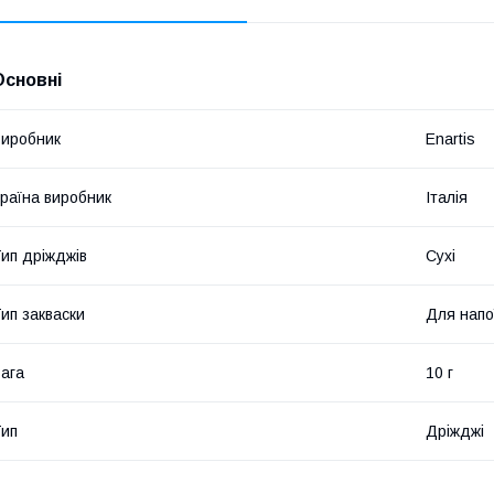
Основні
иробник
Enartis
раїна виробник
Італія
ип дріжджів
Сухі
ип закваски
Для напо
ага
10 г
ип
Дріжджі