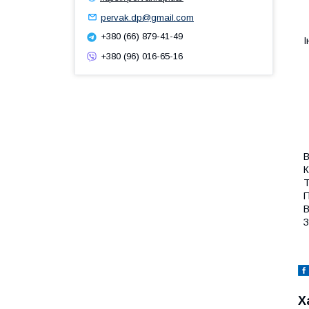
pervak.dp@gmail.com
+380 (66) 879-41-49
І
+380 (96) 016-65-16
В
К
Т
П
В
З
Х