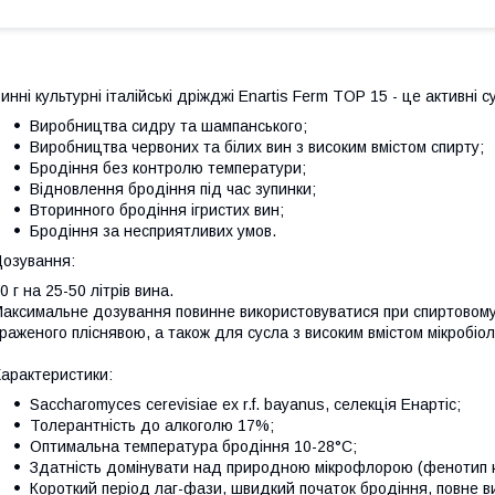
инні культурні італійські дріжджі Enartis Ferm TOP 15 - це активні с
Виробництва сидру та шампанського;
Виробництва червоних та білих вин з високим вмістом спирту;
Бродіння без контролю температури;
Відновлення бродіння під час зупинки;
Вторинного бродіння ігристих вин;
Бродіння за несприятливих умов.
озування:
0 г на 25-50 літрів вина.
аксимальне дозування повинне використовуватися при спиртовому 
раженого пліснявою, а також для сусла з високим вмістом мікробіо
арактеристики:
Saccharomyces cerevisiae ex r.f. bayanus, селекція Енартіс;
Толерантність до алкоголю 17%;
Оптимальна температура бродіння 10-28°C;
Здатність домінувати над природною мікрофлорою (фенотип к
Короткий період лаг-фази, швидкий початок бродіння, повне в