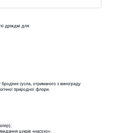
ухі дріжджі для:
бродінні сусла, отриманого з винограду
логічної природної флори.
ілер);
икидання цукрів «насухо»;