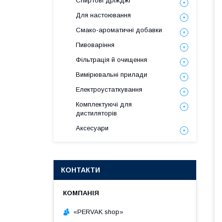
Спиртові дріжджі
Для настоювання
Смако-ароматичні добавки
Пивоваріння
Фільтрація й очищення
Вимірювальні прилади
Електроустаткування
Комплектуючі для
дистиляторів
Аксесуари
КОНТАКТИ
«PERVAK shop»