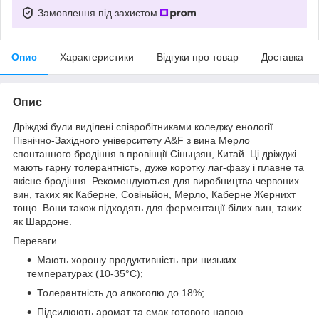
Замовлення під захистом
Опис
Характеристики
Відгуки про товар
Доставка
Опис
​Дріжджі були виділені співробітниками коледжу енології
Північно-Західного університету A&F з вина Мерло
спонтанного бродіння в провінції Сіньцзян, Китай. Ці дріжджі
мають гарну толерантність, дуже коротку лаг-фазу і плавне та
якісне бродіння. Рекомендуються для виробництва червоних
вин, таких як Каберне, Совіньйон, Мерло, Каберне Жернихт
тощо. Вони також підходять для ферментації білих вин, таких
як Шардоне.
Переваги
Мають хорошу продуктивність при низьких
температурах (10-35°C)​;
Толерантність до алкоголю до 18%;
Підсилюють аромат та смак готового напою.