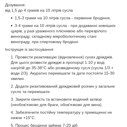
Дозування:
від 1,5 до 4 грамів на 10 літрів сусла
1,5-3 грами на 10 літрів сусла - первинне бродіння;
3-4 грами на 10 літрів сусла - при додаванні зовнішніх
цукрів, у разі ураженого пліснявою або перезрілого
винограду, складному мікробіологічному стані
винограду, при спиртовому бродінні.
Інструкція із застосування:
Провести реактивацію (відновлення) сухих дріжджів.
Для цього розвести дріжджі в пропорції 1:10 у воді,
нагрітій до 35-38°C або розведеному суслі (сусла 1/3 +
води 2/3). Акуратно перемішати та дати постояти 15-30
хвилин.
Додати реактивований дріжджовий розчин у загальне
сусло та перемішати.
Закрити ємність та встановити водяний затвор
(необов'язково для браги, обов'язково для вина).
Забезпечити постійну температуру у приміщенні не
нижче +15°C.
Процес бродіння займає 7-20 діб.