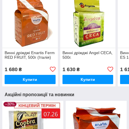
Винні дріжджі Enartis Ferm
Винні дріжджі Angel CECA,
Винн
RED FRUIT, 500г (Італія)
500г.
ES 1
1 680
1 630
1 6
₴
₴
Купити
Купити
Акційні пропозиції та новинки
–30%