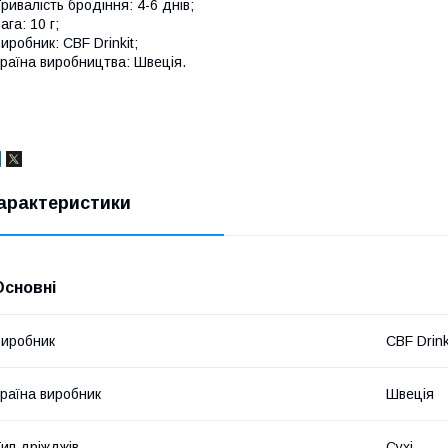
ривалість бродіння: 4-6 днів;
ага: 10 г;
иробник: CBF Drinkit;
раїна виробництва: Швеція.
арактеристики
Основні
иробник
CBF Drink
раїна виробник
Швеція
ип дріжджів
Сухі