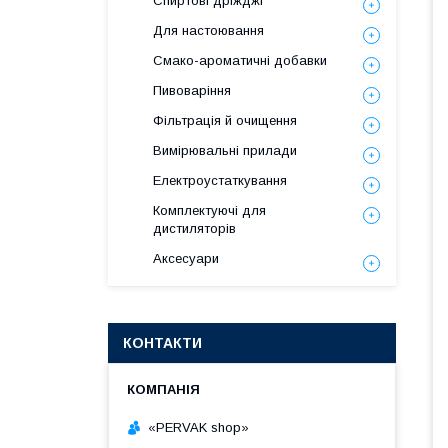
Спиртові дріжджі
Для настоювання
Смако-ароматичні добавки
Пивоваріння
Фільтрація й очищення
Вимірювальні прилади
Електроустаткування
Комплектуючі для
дистиляторів
Аксесуари
КОНТАКТИ
«PERVAK shop»