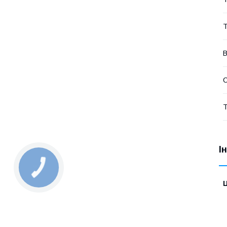
Т
В
Т
І
КНОПКА
ЗВ'ЯЗКУ
Ц