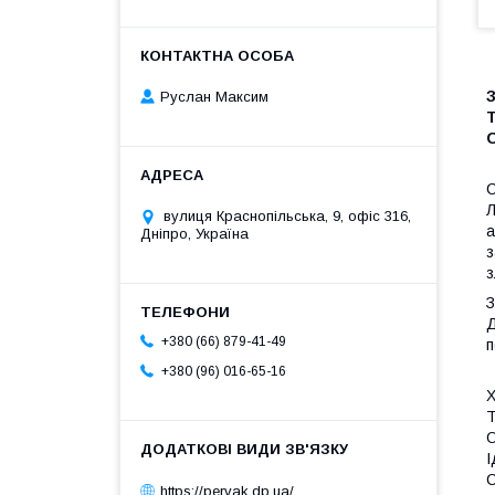
Руслан Максим
Т
С
Л
вулиця Краснопільська, 9, офіс 316,
а
Дніпро, Україна
з
з
З
Д
+380 (66) 879-41-49
п
+380 (96) 016-65-16
Х
Т
О
І
С
https://pervak.dp.ua/