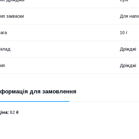
ип закваски
Для напо
ага
10 г
Склад
Дріжджі
ип
Дріжджі
нформація для замовлення
іна:
62 ₴