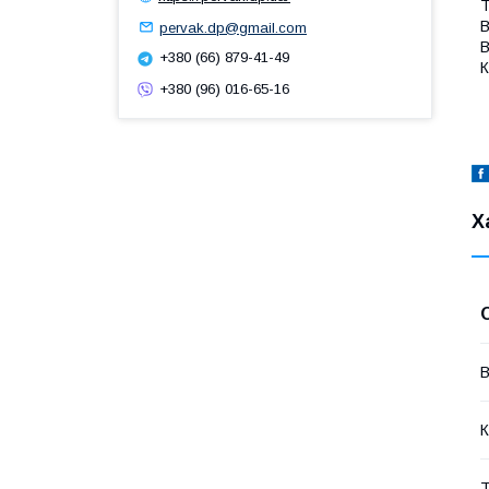
Т
В
pervak.dp@gmail.com
В
+380 (66) 879-41-49
К
+380 (96) 016-65-16
Х
В
К
Т