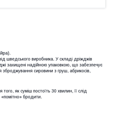
йра).
ід шведського виробника. У складі дріжджів
іжджі захищені надійною упаковкою, що забезпечує
я зброджування сировини з груш, абрикосів,
 того, як суміш постоїть 30 хвилин, її слід
е «помітно» бродити.