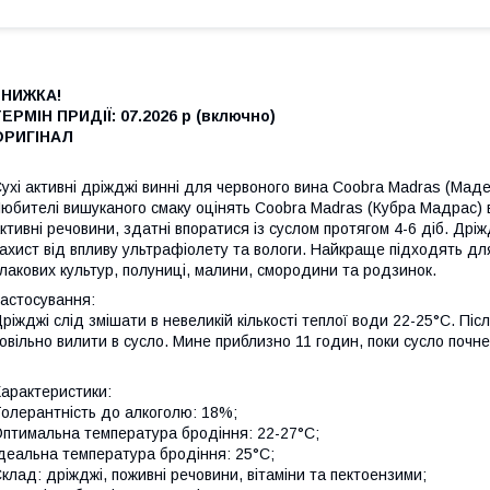
ЗНИЖКА!
ЕРМІН ПРИДІЇ: 07.2026 р (включно)
ОРИГІНАЛ
ухі активні дріжджі винні для червоного вина Coobra Madras (Маде
юбителі вишуканого смаку оцінять Coobra Madras (Кубра Мадрас) в
ктивні речовини, здатні впоратися із суслом протягом 4-6 діб. Др
ахист від впливу ультрафіолету та вологи. Найкраще підходять дл
лакових культур, полуниці, малини, смородини та родзинок.
астосування:
ріжджі слід змішати в невеликій кількості теплої води 22-25°C. Після
овільно вилити в сусло. Мине приблизно 11 годин, поки сусло почн
арактеристики:
олерантність до алкоголю: 18%;
птимальна температура бродіння: 22-27°C;
деальна температура бродіння: 25°C;
клад: дріжджі, поживні речовини, вітаміни та пектоензими;